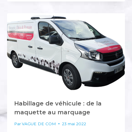
DE
CLAIRE
ET
ROMAIN
VOUS
ATTEND
SUR
SON
SITE
INTERNET
Habillage de véhicule : de la
maquette au marquage
Par
VAGUE DE COM
23 mai 2022