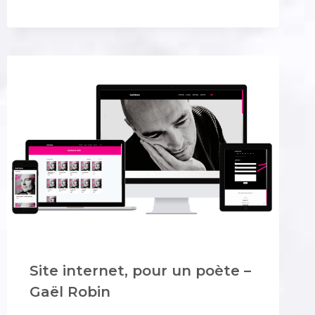
FRIPE
:
LA
NOUVELLE
FRIPERIE
SOLIDAIRE
QUI
DONNE
DU
SENS
À
LA
MODE,
À
LORIENT
Site internet, pour un poète –
Gaël Robin