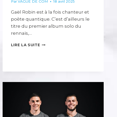
Par
VAGUE DE COM
18 avril 2025
Gaël Robin est à la fois chanteur et
poète quantique. C’est d’ailleurs le
titre du premier album solo du
rennais,…
SITE
LIRE LA SUITE
INTERNET,
POUR
UN
POÈTE
–
GAËL
ROBIN