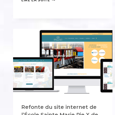
D’UN
PROJET
:
LA
NAISSANCE
DU
TOUT
NOUVEAU
SITE
AIPIC
Refonte du site internet de
l’École Sainte Marie Pie X de