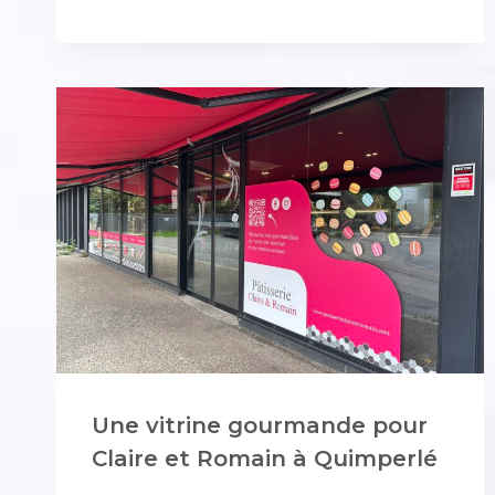
UN
SITE
INTERNET
SUR-
MESURE
POUR
LE
LABORATOIRE
DE
PROTHÈSES
DENTAIRES
Une vitrine gourmande pour
Claire et Romain à Quimperlé