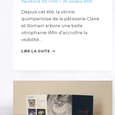
Par
VAGUE DE COM
20 octobre 2025
Depuis cet été, la vitrine
quimperloise de la pâtisserie Claire
et Romain arbore une belle
vitrophanie !Afin d’accroître la
visibilité…
UNE
LIRE LA SUITE
VITRINE
GOURMANDE
POUR
CLAIRE
ET
ROMAIN
À
QUIMPERLÉ