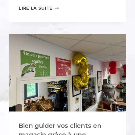
L’ÉCHAPPÉE
LIRE LA SUITE
SPORTIVE
:
QUAND
PASSION
DU
SPORT
ET
DIGITAL
SE
RENCONTRENT
Bien guider vos clients en
magasin grâce à une