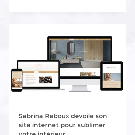
BULLES
D’OCÉAN
DE
GUIDEL
PLAGES,
UNE
PREMIÈRE
ÉDITION
ENCOURAGEANTE
!
Sabrina Reboux dévoile son
site internet pour sublimer
votre intérieur