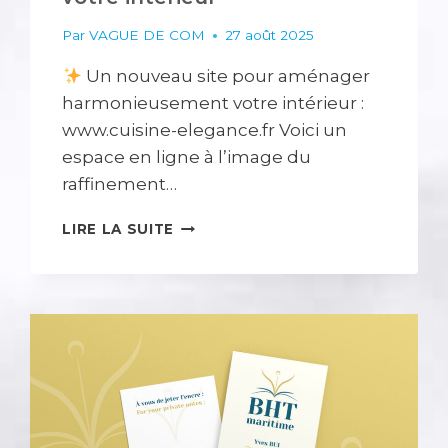
Par
VAGUE DE COM
27 août 2025
Un nouveau site pour aménager
harmonieusement votre intérieur :
www.cuisine-elegance.fr Voici un
espace en ligne à l’image du
raffinement…
SABRINA
LIRE LA SUITE
REBOUX
DÉVOILE
SON
SITE
INTERNET
POUR
SUBLIMER
VOTRE
INTÉRIEUR