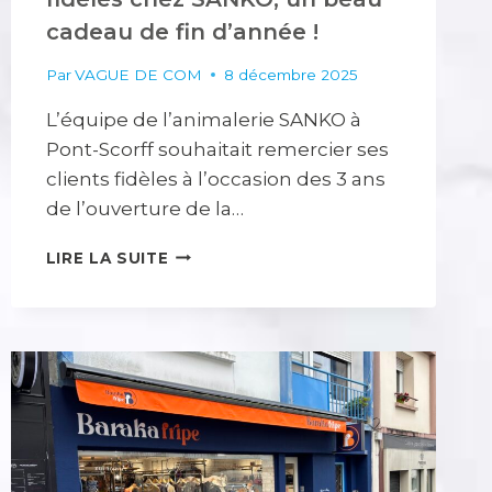
cadeau de fin d’année !
Par
VAGUE DE COM
8 décembre 2025
L’équipe de l’animalerie SANKO à
Pont-Scorff souhaitait remercier ses
clients fidèles à l’occasion des 3 ans
de l’ouverture de la…
UN
LIRE LA SUITE
SAC
CABAS
POUR
LES
CLIENTS
FIDÈLES
CHEZ
SANKO,
UN
BEAU