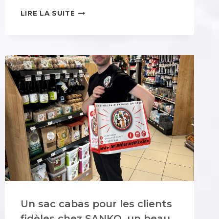
STUDIO
LIRE LA SUITE
HÉOL
ILLUMINE
PONT-
SCORFF
AVEC
SES
ENSEIGNES
ET
SA
VITRINE
!
Un sac cabas pour les clients
fidèles chez SANKO, un beau